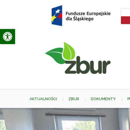
Skip
to
content
Otwórz pasek narzędzi
AKTUALNOŚCI
ZBUR
DOKUMENTY
P