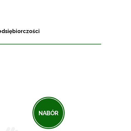
edsiębiorczości
NABÓR