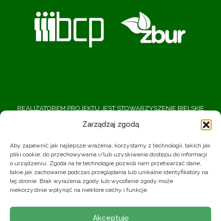
REALIZATOREM PROJEKTU JEST STOWARZYSZENIE BIELSKIE
CENTRUM PRZEDSIĘBIORCZOŚCI
Zarządzaj zgodą
BIURO PROJEKTU
Aby zapewnić jak najlepsze wrażenia, korzystamy z technologii, takich jak
pliki cookie, do przechowywania i/lub uzyskiwania dostępu do informacji
43-300 Bielsko-Biała ul. Zacisze 5
699-713-670
o urządzeniu. Zgoda na te technologie pozwoli nam przetwarzać dane,
takie jak zachowanie podczas przeglądania lub unikalne identyfikatory na
zbur@bcp.org.pl
tej stronie. Brak wyrażenia zgody lub wycofanie zgody może
niekorzystnie wpłynąć na niektóre cechy i funkcje.
Polityka prywatności
Akceptuję