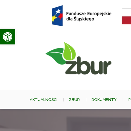
Skip
to
content
Otwórz pasek narzędzi
AKTUALNOŚCI
ZBUR
DOKUMENTY
P